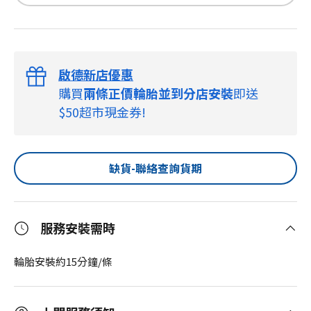
啟德新店優惠
購買
兩條正價輪胎並到分店安裝
即送
$50超市現金券!
缺貨-聯絡查詢貨期
服務安裝需時
輪胎安裝約15分鐘/條