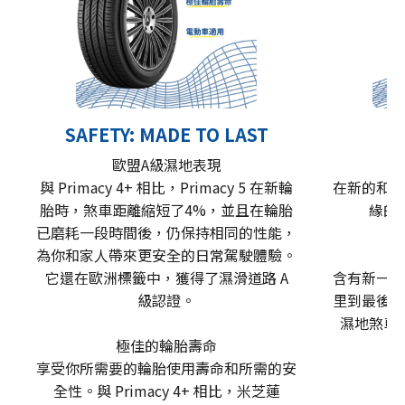
SAFETY: MADE TO LAST
歐盟A級濕地表現
與 Primacy 4+ 相比，Primacy 5 在新輪
在新的和磨
胎時，煞車距離縮短了4%，並且在輪胎
緣的
已磨耗一段時間後，仍保持相同的性能，
為你和家人帶來更安全的日常駕駛體驗。
它還在歐洲標籤中，獲得了濕滑道路 A
含有新一代
級認證。
里到最後一
濕地煞車
極佳的輪胎壽命
享受你所需要的輪胎使用壽命和所需的安
全性。與 Primacy 4+ 相比，米芝蓮