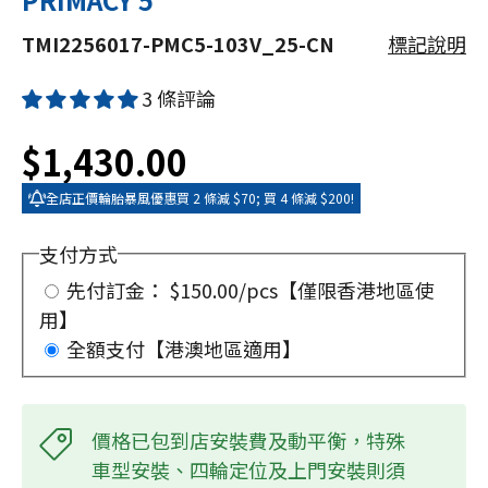
TMI2256017-PMC5-103V_25-CN
標記說明
3 條評論
$1,430.00
全店正價輪胎暴風優惠買 2 條減 $70; 買 4 條減 $200!
支付方式
先付訂金： $150.00/pcs【僅限香港地區使
用】
全額支付【港澳地區適用】
價格已包到店安裝費及動平衡，特殊
車型安裝、四輪定位及上門安裝則須