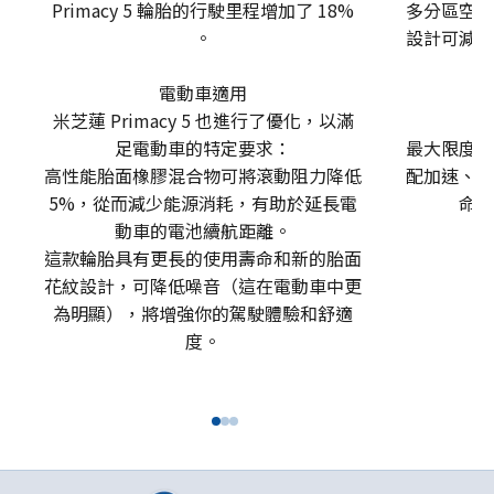
Primacy 5 輪胎的行駛里程增加了 18%
多分區空隙
。
設計可減少
電動車適用
米芝蓮 Primacy 5 也進行了優化，以滿
足電動車的特定要求：
最大限度地
高性能胎面橡膠混合物可將滾動阻力降低
配加速、煞
5%，從而減少能源消耗，有助於延長電
命，
動車的電池續航距離。
這款輪胎具有更長的使用壽命和新的胎面
花紋設計，可降低噪音（這在電動車中更
為明顯），將增強你的駕駛體驗和舒適
度。