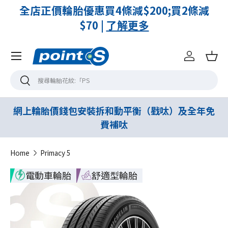
買2條減
已開放「線上付訂金 · 線下付餘額」
款方式 |
了解更多
Menu
登入
購
搜尋
搜尋
網上輪胎價錢包安裝拆和動平衡（戥呔）及全年免
費補呔
Home
Primacy 5
電動車輪胎
舒適型輪胎