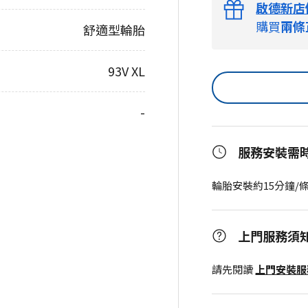
啟德新店
購買
兩條
舒適型輪胎
93V XL
-
服務安裝需
輪胎安裝約15分鐘/
上門服務須
請先閱讀
上門安裝