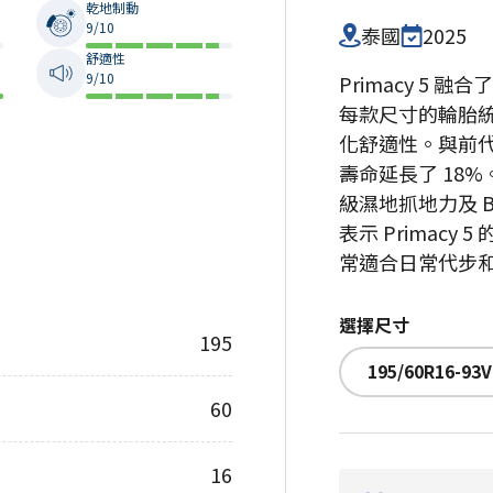
乾地制動
9/10
泰國
2025
舒適性
9/10
Primacy 5
每款尺寸的輪胎
化舒適性。與前代作
壽命延長了 18
級濕地抓地力及 B
表示 Primacy 5
常適合日常代步
選擇尺寸
195
195/60R16-93V
60
16