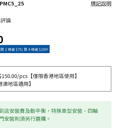
-PMC5_25
標記說明
條評論
0
條減 $70; 買 4 條減 $200!
150.00/pcs【僅限香港地區使用】
港澳地區適用】
到店安裝費及動平衡，特殊車型安裝、四輪
門安裝則須另行選購。