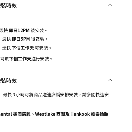
安裝時效
最快
即日12PM
後安裝。
，最快
即日5PM
後安裝。
，最快
下個工作天
可安裝。
，可於
下個工作天
進行安裝。
安裝時效
」最快 3 小時可將商品送達店鋪安排安裝，請參閱
快速安
inental 德國馬牌、Westlake 西湖及 Hankook 韓泰輪胎