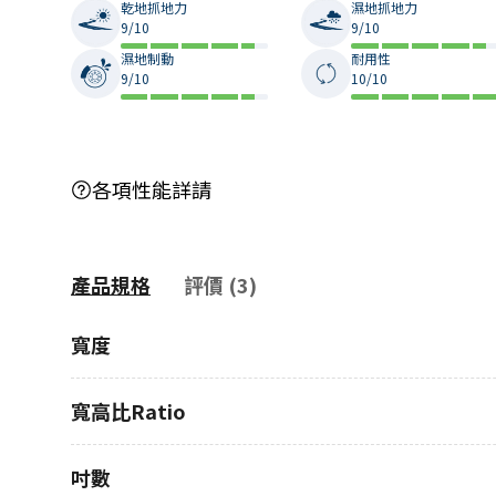
乾地抓地力
濕地抓地力
9/10
9/10
濕地制動
耐用性
9/10
10/10
各項性能詳請
產品規格
評價 (3)
寬度
寬高比Ratio
吋數