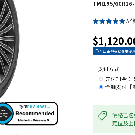
TMI195/60R16
3 
$1,120.0
全店正價輪胎暴風優惠買 2 
支付方式
先付訂金： $
全額支付【
價格已包
定位及上