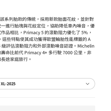
 融合了該系列胎款的傳統，採用新款胎面花紋，並針對
統一進行胎塊與花紋定位，協助降低車內噪音，優
品相比，Primacy 5 的滾動阻力優化了 5%，
%。這些特點使其成功獲得歐盟輪胎性能標籤的 A
 級評估滾動阻力和外部滾動噪音認證。Michelin
 的壽命比前代 Primacy 4+ 多行駛 7000 公里，非
和長途家庭旅行。
 XL-2025