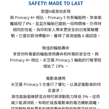
SAFETY: MADE TO LAST
歐盟A級濕地表現
與 Primacy 4+ 相比，Primacy 5 在新輪胎時，煞車距
離縮短了4%，並且在輪胎已磨耗一段時間後，仍保持
相同的性能，為你和家人帶來更安全的日常駕駛體
驗。它還在歐洲標籤中，獲得了濕滑道路 A 級認證。
極佳的輪胎壽命
享受你所需要的輪胎使用壽命和所需的安全性。與
Primacy 4+ 相比，米芝蓮 Primacy 5 輪胎的行駛里程
增加了 18% 。
電動車適用
米芝蓮 Primacy 5 也進行了優化，以滿足電動車的特
定要求：
高性能胎面橡膠混合物可將滾動阻力降低 5%，從而
減少能源消耗，有助於延長電動車的電池續航距離。
這款輪胎具有更長的使用壽命和新的胎面花紋設計，