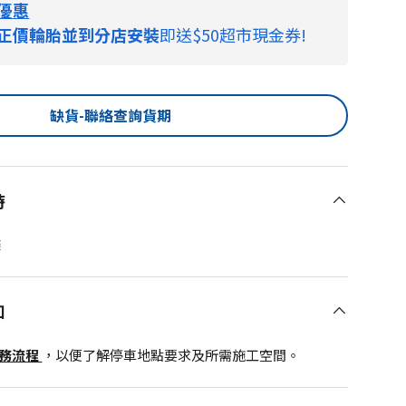
優惠
正價輪胎並到分店安裝
即送$50超市現金券!
缺貨-聯絡查詢貨期
時
條
知
服務流程
，以便了解停車地點要求及所需施工空間。