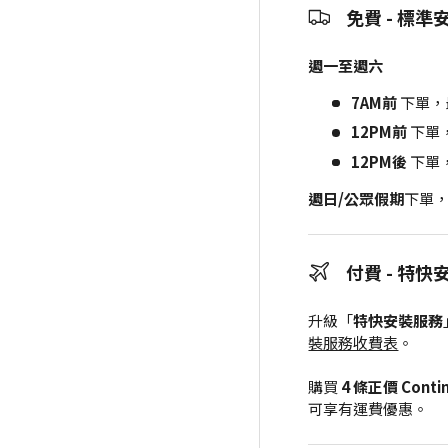
免費 - 標準
週一至週六
7AM前
下單，
12PM前
下單
12PM後
下單
週日/公眾假期
下單
付費 - 特快
升級「
特快安裝服務
裝服務收費表
。
購買
4 條正價 Cont
可享有運費優惠。