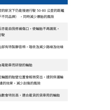
的狀況下仍能慢速行駛 50-80 公里的距離
乎不同品牌） ，同時減少爆胎的風險
后亦能自我修補傷口，使輪胎不再漏氣，
行駛
内部有特製靜音棉，吸收及減少路噪及呔噪
為電動車而研發的輪胎
近輪圈的胎壁位置會輕微突出，達到保護輪
鈴邊的效果，減少刮傷的風險
指數會特別高，適合載貨的貨車用的輪胎