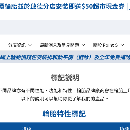
條減$200;買2條減$70 |
了解更多
分店資訊
最新消息及常見問題
關於 Point S
網上輪胎價錢包安裝拆和動平衡（戥呔）及全年免費補
標記説明
不同品牌亦有不同性能，功能和特性。輪胎品牌廠商會在輪胎上
以下的説明可以幫助你更了解我們的產品。
輪胎特性標記
技術
功能