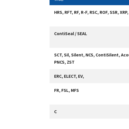
HRS, RFT, RF, R-F, RSC, ROF, SSR, XRP,
ContiSeal / SEAL
SCT, Sil, Silent, NCS, ContiSilent, Ac
PNCS, ZST
ERC, ELECT, EV,
FR, FSL, MFS
C