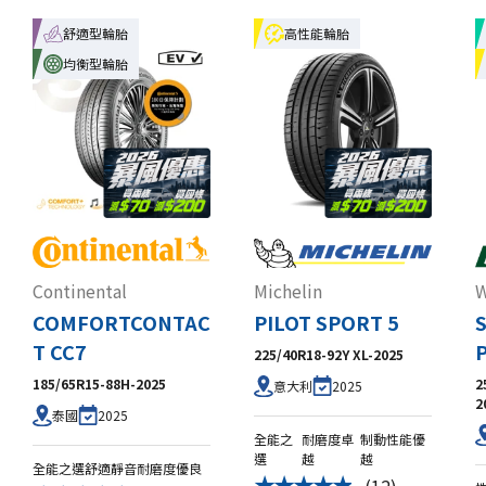
舒適型輪胎
高性能輪胎
均衡型輪胎
Continental
Michelin
W
COMFORTCONTAC
PILOT SPORT 5
T CC7
225/40R18-92Y XL-2025
185/65R15-88H-2025
2
2025
意大利
2
2025
泰國
全能之
耐磨度卓
制動性能優
選
越
越
全能之選
舒適靜音
耐磨度優良