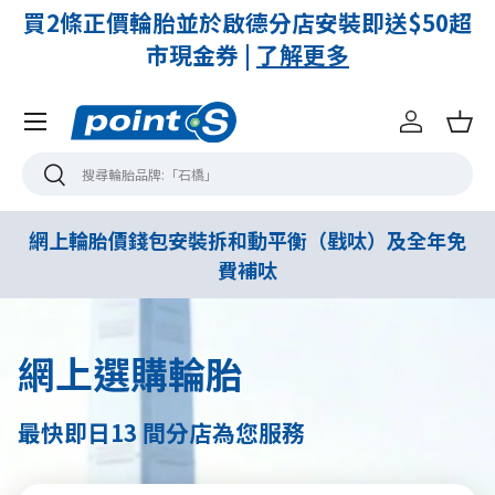
付
買2條正價輪胎並於啟德分店安裝即送$50超
市現金券 |
了解更多
Menu
登入
購
搜尋
搜尋
網上輪胎價錢包安裝拆和動平衡（戥呔）及全年免
費補呔
網上選購輪胎
最快即日13 間分店為您服務