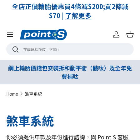
全店正價輪胎優惠買4條減$200;買2條減
$70 |
了解更多
Menu
登入
購
搜尋
搜尋
網上輪胎價錢包安裝拆和動平衡（戥呔）及全年免
費補呔
Home
煞車系統
煞車系統
你必須提供車款及年份進行諮詢，與 Point S 客服