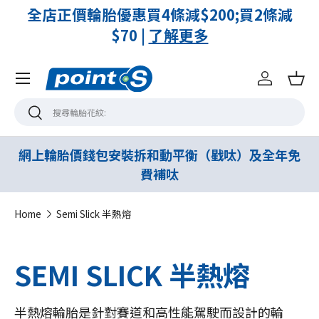
減
已開放「線上付訂金 · 線下付餘額」的付
款方式 |
了解更多
Menu
登入
購
搜尋
搜尋
網上輪胎價錢包安裝拆和動平衡（戥呔）及全年免
費補呔
Home
Semi Slick 半熱熔
SEMI SLICK 半熱熔
半熱熔輪胎是針對賽道和高性能駕駛而設計的輪