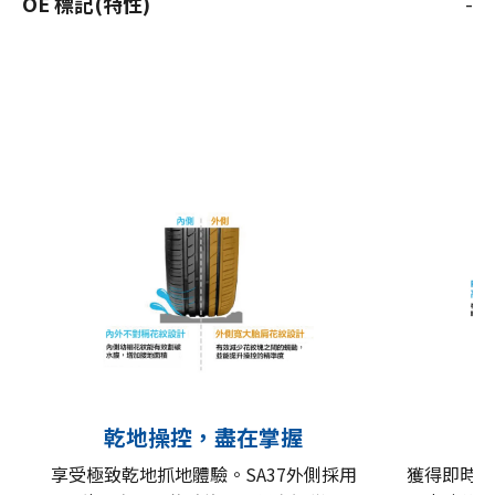
OE 標記(特性)
-
乾地操控，盡在掌握
享受極致乾地抓地體驗。SA37外側採用
獲得即時且