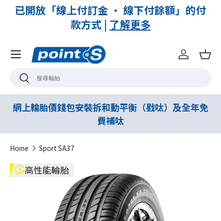
減
已開放「線上付訂金 · 線下付餘額」的付
款方式 |
了解更多
Menu
登入
購
搜尋
搜尋
網上輪胎價錢包安裝拆和動平衡（戥呔）及全年免
費補呔
Home
Sport SA37
高性能輪胎