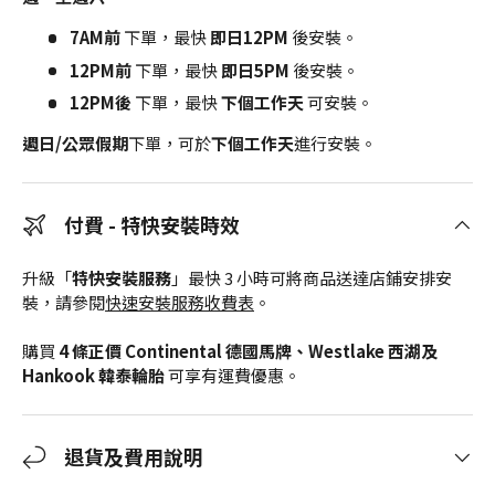
7AM前
下單，最快
即日12PM
後安裝。
12PM前
下單，最快
即日5PM
後安裝。
12PM後
下單，最快
下個工作天
可安裝。
週日/公眾假期
下單，可於
下個工作天
進行安裝。
付費 - 特快安裝時效
升級「
特快安裝服務
」最快 3 小時可將商品送達店鋪安排安
裝，請參閱
快速安裝服務收費表
。
購買
4 條正價 Continental 德國馬牌、Westlake 西湖及
Hankook 韓泰輪胎
可享有運費優惠。
退貨及費用說明