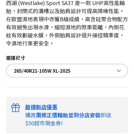
西湖 (Westlake) Sport SA37 是一款 UHP高性能輪
胎，封閉式的溝槽以及胎肩設計可提高降噪性能。
在歐盟濕地表現中亦獲B級成績，高含硅聚合物配方
有效避免出現水滑，縮短濕地的煞車距離，內側花
紋有效劃破水膜，外側胎肩設計提升操控精準度，
令濕地行車更安全。
選擇尺寸
265/40R21-105W XL-2025
啟德新店優惠
購買
兩條正價輪胎並到分店安裝
即送
$50超市現金券!