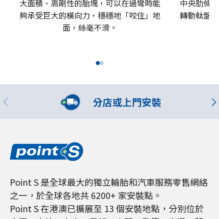
大面積、高剛性的胎塊，可以在過彎時能
中央肋條，
夠承受巨大的橫向力，穩穩地「咬住」地
轉動軚盤，
面，絲毫不滑。
帶
分店或上門安裝
Point S 是全球最大的獨立輪胎和汽車服務零售網絡
之一，於全球各地共 6200+ 家安裝點。
Point S 在港澳已擴展至 13 個安裝地點，分別位於