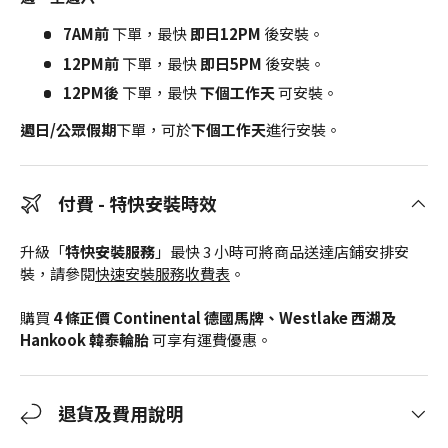
7AM前
下單，最快
即日12PM
後安裝。
12PM前
下單，最快
即日5PM
後安裝。
12PM後
下單，最快
下個工作天
可安裝。
週日/公眾假期
下單，可於
下個工作天
進行安裝。
付費 - 特快安裝時效
升級「
特快安裝服務
」最快 3 小時可將商品送達店鋪安排安
裝，請參閱
快速安裝服務收費表
。
購買
4 條正價 Continental 德國馬牌、Westlake 西湖及
Hankook 韓泰輪胎
可享有運費優惠。
退貨及費用說明