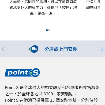
大面積、高剛性的胎塊，可以在過彎時能
中央肋條，
夠承受巨大的橫向力，穩穩地「咬住」地
轉動軚盤，
面，絲毫不滑。
帶
分店或上門安裝
Point S 是全球最大的獨立輪胎和汽車服務零售網絡
之一，於全球各地共 6200+ 家安裝點。
Point S 在港澳已擴展至 13 個安裝地點，分別位於