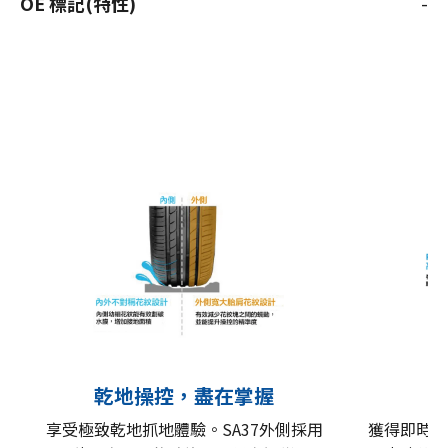
OE 標記(特性)
-
乾地操控，盡在掌握
享受極致乾地抓地體驗。SA37外側採用
獲得即時且