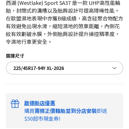
西湖 (Westlake) Sport SA37 是一款 UHP高性能輪
胎，封閉式的溝槽以及胎肩設計可提高降噪性能。
在歐盟濕地表現中亦獲B級成績，高含硅聚合物配方
有效避免出現水滑，縮短濕地的煞車距離，內側花
紋有效劃破水膜，外側胎肩設計提升操控精準度，
令濕地行車更安全。
選擇尺寸
225/45R17-94Y XL-2026
啟德新店優惠
購買
兩條正價輪胎並到分店安裝
即送
$50超市現金券!