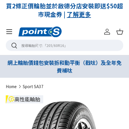
付
買2條正價輪胎並於啟德分店安裝即送$50超
市現金券 |
了解更多
Menu
登入
購
搜尋
搜尋
網上輪胎價錢包安裝拆和動平衡（戥呔）及全年免
費補呔
Home
Sport SA37
高性能輪胎