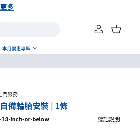
解更多
登入
購物籃
本月優惠專區
呔
店/上門服務
自備輪胎安裝 | 1條
-18-inch-or-below
標記說明