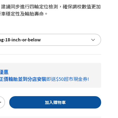
，建議同步進行四輪定位檢測，確保調校數值更加
行車穩定性及輪胎壽命。
g-18-inch-or-below
優惠
正價輪胎並到分店安裝
即送$50超市現金券!
加入購物車
+