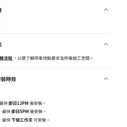
時
條
知
服務流程
，以便了解停車地點要求及所需施工空間。
安裝時效
最快
即日12PM
後安裝。
，最快
即日5PM
後安裝。
，最快
下個工作天
可安裝。