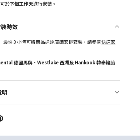
，可於
下個工作天
進行安裝。
安裝時效
」最快 3 小時可將商品送達店鋪安排安裝，請參閱
快速安
inental 德國馬牌、Westlake 西湖及 Hankook 韓泰輪胎
說明