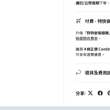
週日/公眾假期
下單
付費 - 特快
升級「
特快安裝服務
裝服務收費表
。
購買
4 條正價 Cont
可享有運費優惠。
退貨及費用
分享: