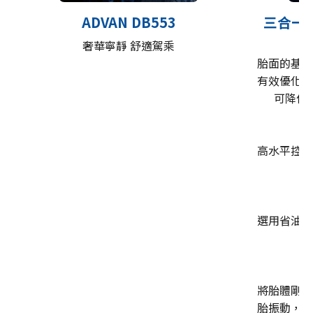
ADVAN DB553
三合一
奢華寧靜 舒適駕乘
胎面的基底
有效優化底
可降低1
高水平控制
選用省油效
面
將胎體剛性
胎振動，成