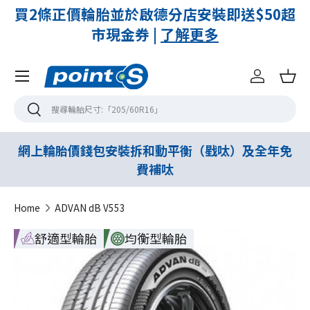
付
買2條正價輪胎並於啟德分店安裝即送$50超
市現金券 |
了解更多
Menu
登入
購
搜尋
搜尋
網上輪胎價錢包安裝拆和動平衡（戥呔）及全年免
費補呔
Home
ADVAN dB V553
舒適型輪胎
均衡型輪胎