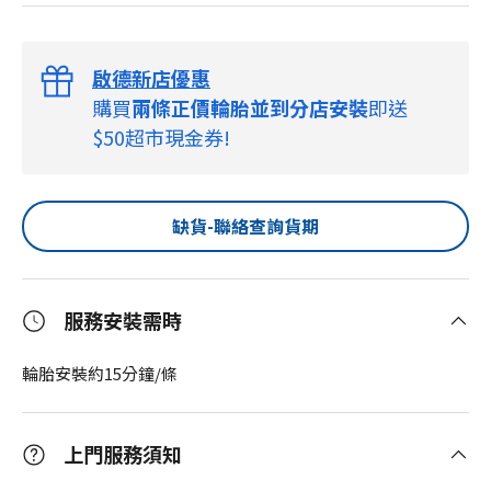
啟德新店優惠
購買
兩條正價輪胎並到分店安裝
即送
$50超市現金券!
缺貨-聯絡查詢貨期
服務安裝需時
輪胎安裝約15分鐘/條
上門服務須知