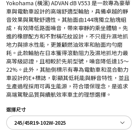
Yokohama (橫濱) ADVAN dB V553 是一款專為豪華
車與電動車設計的高端舒適型輪胎，具備卓越的靜
音效果與駕駛舒適性。其胎面由144塊獨立胎塊組
成，有效降低路面噪音，帶來寧靜的乘坐體驗。先
進的橡膠配方和不對稱花紋設計，不只提升濕地抓
地力與排水性能，更兼顧燃油效率和胎面均勻磨
耗。此款輪胎在日本獲得滾動阻力及濕地抓地力最
高等級認證，且相較於先前型號，噪音降低達15～
22%。此外，其胎側標示有專為電動車和混合動力
車設計的E+標誌，彰顯其低耗能與靜音特性，並且
生產過程採用可再生能源，符合環保理念，是追求
高端駕駛品質與續航效率車主的理想選擇。
選擇尺寸
245/45R19-102W-2025