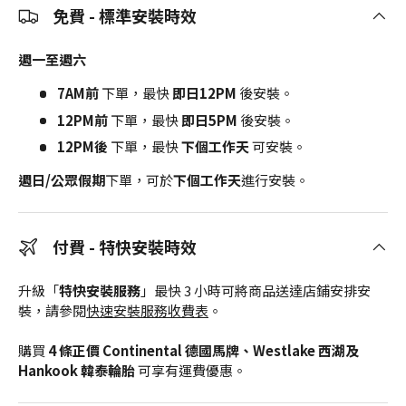
免費 - 標準安裝時效
週一至週六
7AM前
下單，最快
即日12PM
後安裝。
12PM前
下單，最快
即日5PM
後安裝。
12PM後
下單，最快
下個工作天
可安裝。
週日/公眾假期
下單，可於
下個工作天
進行安裝。
付費 - 特快安裝時效
升級「
特快安裝服務
」最快 3 小時可將商品送達店鋪安排安
裝，請參閱
快速安裝服務收費表
。
購買
4 條正價 Continental 德國馬牌、Westlake 西湖及
Hankook 韓泰輪胎
可享有運費優惠。