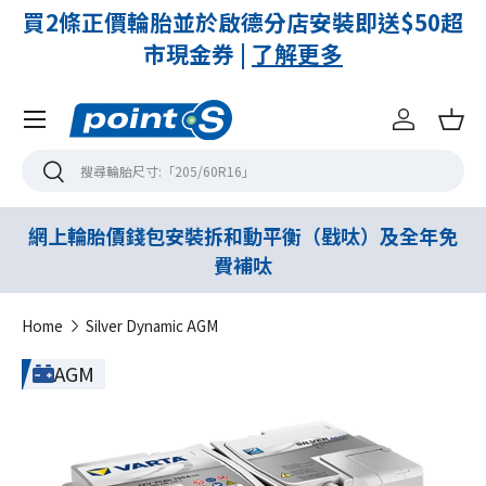
付
買2條正價輪胎並於啟德分店安裝即送$50超
市現金券 |
了解更多
Menu
登入
購
搜尋
搜尋
網上輪胎價錢包安裝拆和動平衡（戥呔）及全年免
費補呔
Home
Silver Dynamic AGM
AGM