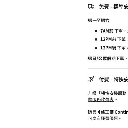
免費 - 標準
週一至週六
7AM前
下單，
12PM前
下單
12PM後
下單
週日/公眾假期
下單
付費 - 特快
升級「
特快安裝服務
裝服務收費表
。
購買
4 條正價 Cont
可享有運費優惠。