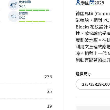
泰國
2025
乾地制動
9/10
德國馬牌 (Contine
舒適性
8/10
能輪胎，相對 PC
Blocks 花紋
性，確保輪胎受壓
度劃破水膜。在排
利用文丘理效應
噪。相對上一代 
制動有顯著的提
選擇尺寸
275
275/35R19-100
35
19