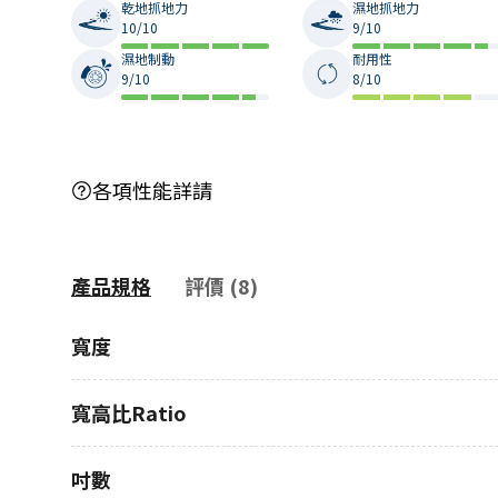
乾地抓地力
濕地抓地力
10/10
9/10
濕地制動
耐用性
9/10
8/10
各項性能詳請
產品規格
評價 (8)
寬度
寬高比Ratio
吋數