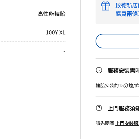
啟德新店
高性能輪胎
購買
兩條
100Y XL
-
服務安裝需
輪胎安裝約15分鐘/
上門服務須
請先閱讀
上門安裝