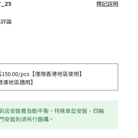
7_25
標記說明
條評論
150.00/pcs【僅限香港地區使用】
港澳地區適用】
到店安裝費及動平衡，特殊車型安裝、四輪
門安裝則須另行選購。