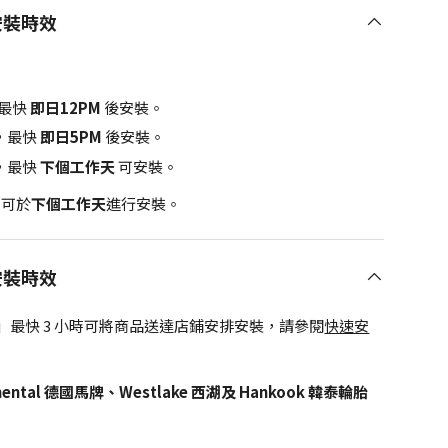
安裝時效
最快
即日12PM
後安裝。
，最快
即日5PM
後安裝。
，最快
下個工作天
可安裝。
，可於
下個工作天
進行安裝。
安裝時效
」最快 3 小時可將商品送達店鋪安排安裝，請參閱
快速安
inental 德國馬牌、Westlake 西湖及 Hankook 韓泰輪胎