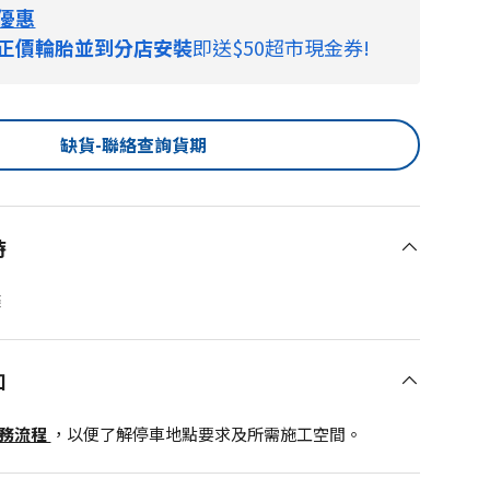
優惠
正價輪胎並到分店安裝
即送$50超市現金券!
缺貨-聯絡查詢貨期
時
條
知
服務流程
，以便了解停車地點要求及所需施工空間。