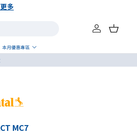
解更多
登入
購物籃
本月優惠專區
呔
CT MC7