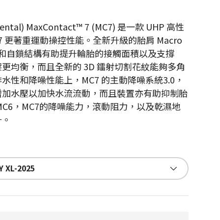
ntal) MaxContact™ 7 (MC7) 是一款 UHP 高性
7 更著重運動操控性能。全新升級的胎肩 Macro
設計 和自鎖結構有助提升輪胎的接觸面積以及支撐
更均衡，而且全新的 3D 鐳射切割花紋能夠多角
水性和降噪性能上，MC7 的主動降噪系統3.0，
增加水壓以加快水流流動，而且裝置亦有助抑制胎
MC6，MC7的降噪能力，滾動阻力，以及乾濕地
升。
Y XL-2025