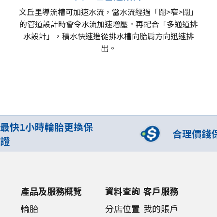
文丘里導流槽可加速水流，當水流經過「闊>窄>闊」
的管道設計時會令水流加速增壓。再配合「多通道排
水設計」，積水快速進從排水槽向胎肩方向迅速排
出。​
最快1小時輪胎更換保
合理價錢
證
產品及服務概覽
資料查詢
客戶服務
輪胎
分店位置
我的賬戶