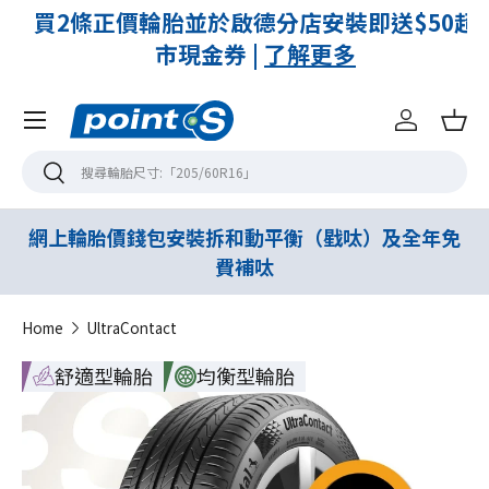
付
買2條正價輪胎並於啟德分店安裝即送$50超
市現金券 |
了解更多
Menu
登入
購
搜尋
搜尋
網上輪胎價錢包安裝拆和動平衡（戥呔）及全年免
費補呔
Home
UltraContact
舒適型輪胎
均衡型輪胎