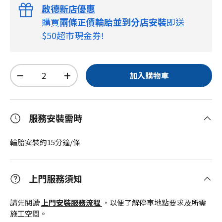
啟德新店優惠
購買
兩條正價輪胎並到分店安裝
即送
$50超市現金券!
數量
加入購物車
-
+
服務安裝需時
輪胎安裝約15分鐘/條
上門服務須知
請先閱讀
上門安裝服務流程
，以便了解停車地點要求及所需
施工空間。