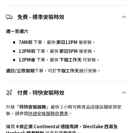
免費 - 標準安裝時效
週一至週六
7AM前
下單，最快
即日12PM
後安裝。
12PM前
下單，最快
即日5PM
後安裝。
12PM後
下單，最快
下個工作天
可安裝。
週日/公眾假期
下單，可於
下個工作天
進行安裝。
付費 - 特快安裝時效
升級「
特快安裝服務
」最快 3 小時可將商品送達店鋪安排安
裝，請參閱
快速安裝服務收費表
。
購買
4 條正價 Continental 德國馬牌、Westlake 西湖及
Hankook 韓泰輪胎
可享有運費優惠。