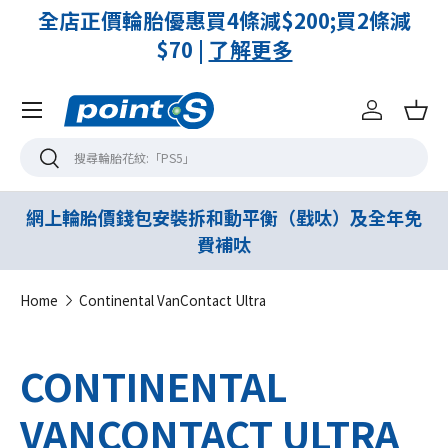
全店正價輪胎優惠買4條減$200;買2條減
$70 |
了解更多
Menu
登入
購
搜尋
搜尋
網上輪胎價錢包安裝拆和動平衡（戥呔）及全年免
費補呔
Home
Continental VanContact Ultra
CONTINENTAL
VANCONTACT ULTRA