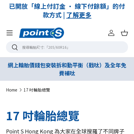
減
已開放「線上付訂金 · 線下付餘額」的付
款方式 |
了解更多
Menu
登入
購
搜尋
搜尋
網上輪胎價錢包安裝拆和動平衡（戥呔）及全年免
費補呔
Home
17 吋輪胎總覽
17 吋輪胎總覽
Point S Hong Kong 為大家在全球搜羅了不同牌子